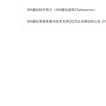
365建站软件简介（365建站器和ZZphpserver）
365建站更换客服与技术支持QQ为企业微信的公告【20
安装必读

0.1 硬件说明（服务器：Windows或Linux + 本地：Wi
0.2 站群源码与软件安装说明（服务器端 + 本地端）
1.第一步：服务器端环境(2选1)

1.1 Windows服务器：通过ZZphpserver安装环境和
1.2 Linux服务器：通过宝塔面板安装环境和上传源码