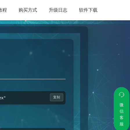
教程
购买方式
升级日志
软件下载
复制
ex"
微
信
客
服